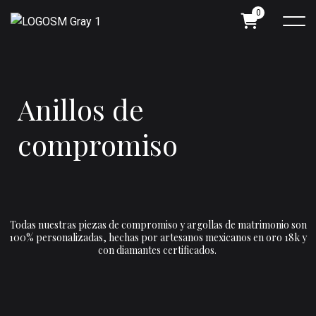
0
A
n
i
l
l
o
s
d
e
c
o
m
p
r
o
m
i
s
o
Todas nuestras piezas de compromiso y argollas de matrimonio son
100% personalizadas, hechas por artesanos mexicanos en oro 18k y
con diamantes certificados.